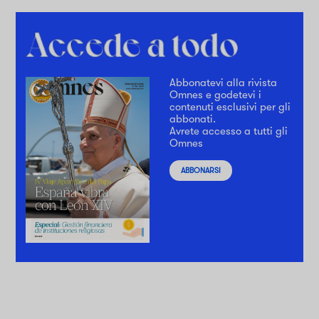
Abbonatevi alla rivista
Omnes e godetevi i
contenuti esclusivi per gli
abbonati.
Avrete accesso a tutti gli
Omnes
ABBONARSI