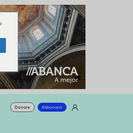
u
Donare
Abbonarsi