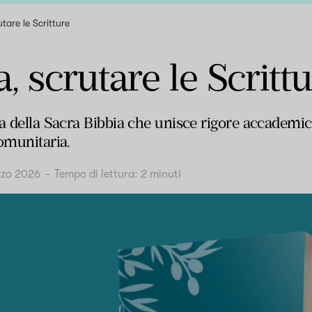
utare le Scritture
, scrutare le Scritt
a della Sacra Bibbia che unisce rigore accademico 
omunitaria.
rzo 2026
-
Tempo di lettura:
2
minuti