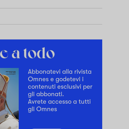
Abbonatevi alla rivista
Omnes e godetevi i
contenuti esclusivi per
gli abbonati.
Avrete accesso a tutti
gli Omnes