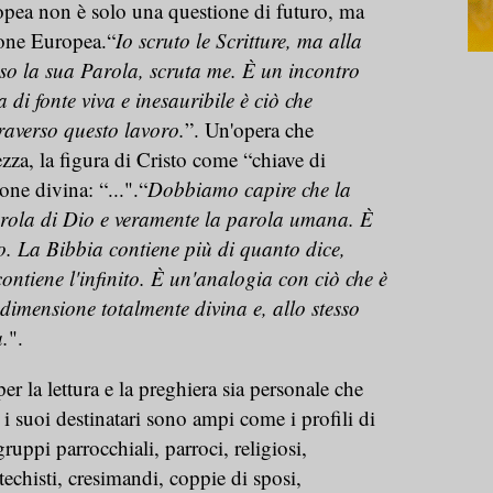
opea non è solo una questione di futuro, ma
ione Europea.“
Io scruto le Scritture, ma alla
erso la sua Parola, scruta me. È un incontro
a di fonte viva e inesauribile è ciò che
raverso questo lavoro.
”. Un'opera che
ezza, la figura di Cristo come “chiave di
ione divina: “...".“
Dobbiamo capire che la
rola di Dio e veramente la parola umana. È
nito. La Bibbia contiene più di quanto dice,
ntiene l'infinito. È un'analogia con ciò che è
dimensione totalmente divina e, allo stesso
.
".
er la lettura e la preghiera sia personale che
i suoi destinatari sono ampi come i profili di
ruppi parrocchiali, parroci, religiosi,
atechisti, cresimandi, coppie di sposi,