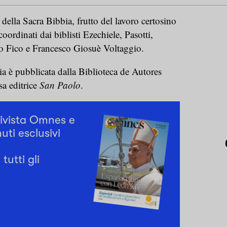
ella Sacra Bibbia, frutto del lavoro certosino
 coordinati dai biblisti Ezechiele, Pasotti,
o Fico e Francesco Giosuè Voltaggio.
a è pubblicata dalla Biblioteca de Autores
sa editrice
San Paolo
.
rivista Omnes e
uti esclusivi
tutti gli