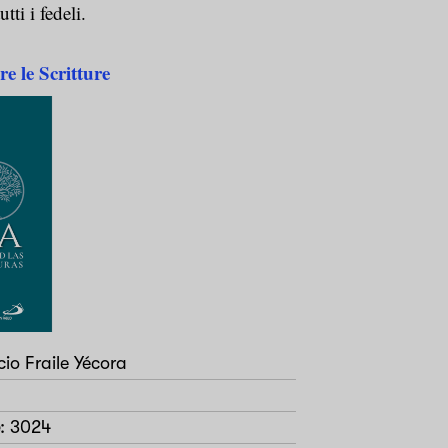
utti i fedeli.
e le Scritture
io Fraile Yécora
: 3024