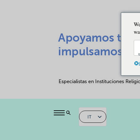
We
wa
IT