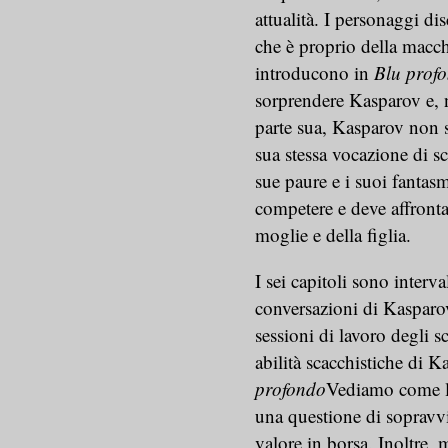
attualità. I personaggi d
che è proprio della macc
introducono in
Blu prof
sorprendere Kasparov e, n
parte sua, Kasparov non s
sua stessa vocazione di sc
sue paure e i suoi fantasm
competere e deve affronta
moglie e della figlia.
I sei capitoli sono interva
conversazioni di Kasparov
sessioni di lavoro degli sc
abilità scacchistiche di K
profondo
Vediamo come la
una questione di sopravvi
valore in borsa. Inoltre, 