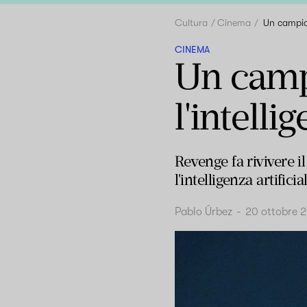
Cultura
Cinema
Un campion
CINEMA
Un camp
l'intelli
Revenge fa rivivere 
l'intelligenza artificia
Pablo Úrbez
-
20 ottobre 