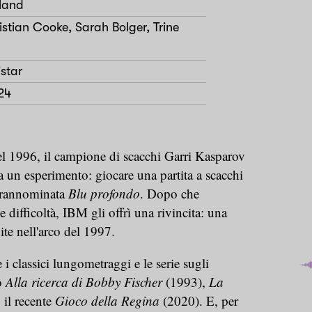
land
istian Cooke, Sarah Bolger, Trine
star
24
l 1996, il campione di scacchi Garri Kasparov
a un esperimento: giocare una partita a scacchi
prannominata
Blu profondo
. Dopo che
difficoltà, IBM gli offrì una rivincita: una
uite nell'arco del 1997.
i classici lungometraggi e le serie sugli
o
Alla ricerca di Bobby Fischer
(1993),
La
il recente
Gioco della Regina
(2020). E, per