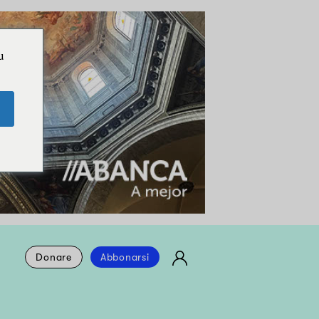
u
Donare
Abbonarsi