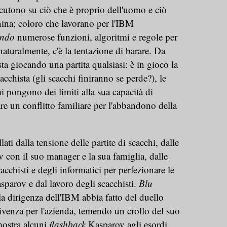
iscutono su ciò che è proprio dell'uomo e ciò
hina; coloro che lavorano per l'IBM
ondo
numerose funzioni, algoritmi e regole per
aturalmente, c'è la tentazione di barare. Da
ta giocando una partita qualsiasi: è in gioco la
acchista (gli scacchi finiranno se perde?), le
i pongono dei limiti alla sua capacità di
re un conflitto familiare per l'abbandono della
llati dalla tensione delle partite di scacchi, dalle
 con il suo manager e la sua famiglia, dalle
acchisti e degli informatici per perfezionare le
asparov e dal lavoro degli scacchisti.
Blu
 dirigenza dell'IBM abbia fatto del duello
venza per l'azienda, temendo un crollo del suo
mostra alcuni
flashback
Kasparov agli esordi