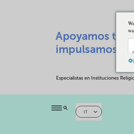
We
wa
IT