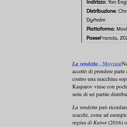
Indirizzo
: Yan Eng
Distribuzione
: Chr
Dyrholm
Piattaforma
: Movi
Paese
Francia, 20
La vendetta
- Movistar
Ne
accettò di prendere parte 
contro una macchina so
Kasparov vinse con poche 
serie di sei partite distrib
La vendetta
può ricordare 
scacchi, come ad esempi
regina di Katwe
(2016) o 