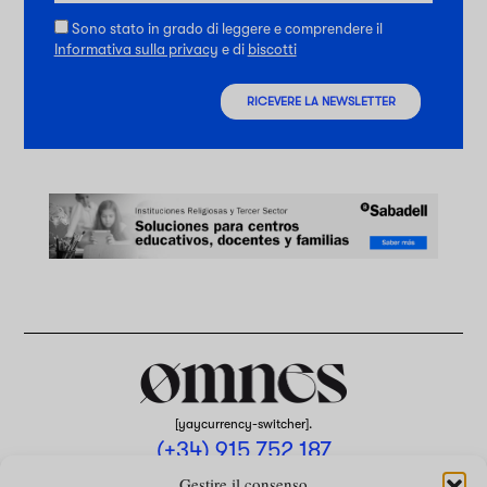
Sono stato in grado di leggere e comprendere il
Informativa sulla privacy
e di
biscotti
RICEVERE LA NEWSLETTER
[yaycurrency-switcher].
(+34) 915 752 187
omnes@omnesmag.com
Gestire il consenso