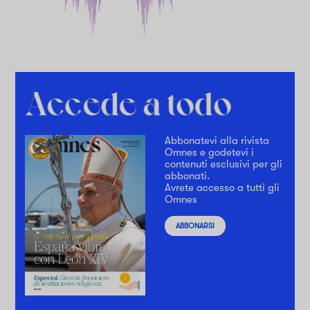
Abbonatevi alla rivista
Omnes e godetevi i
contenuti esclusivi per gli
abbonati.
Avrete accesso a tutti gli
Omnes
ABBONARSI