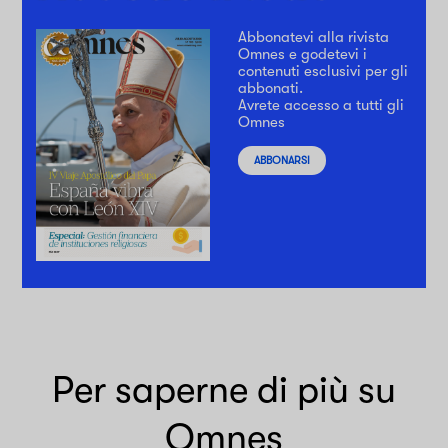
Abbonatevi alla rivista
Omnes e godetevi i
contenuti esclusivi per gli
abbonati.
Avrete accesso a tutti gli
Omnes
ABBONARSI
Per saperne di più su
Omnes