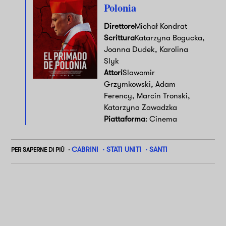
Polonia
Direttore
Michał Kondrat
Scrittura
Katarzyna Bogucka,
Joanna Dudek, Karolina
Slyk
Attori
Slawomir
Grzymkowski, Adam
Ferency, Marcin Tronski,
Katarzyna Zawadzka
Piattaforma
: Cinema
CABRINI
STATI UNITI
SANTI
PER SAPERNE DI PIÙ