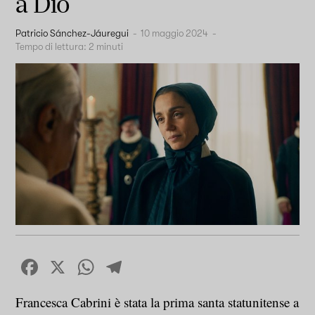
a Dio
Patricio Sánchez-Jáuregui
-
10 maggio 2024
-
Tempo di lettura:
2
minuti
Facebook
X
WhatsApp
Telegram
Francesca Cabrini è stata la prima santa statunitense a