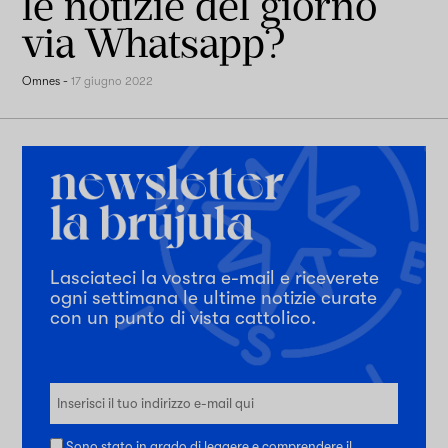
le notizie del giorno
via Whatsapp?
Omnes
-
17 giugno 2022
Lasciateci la vostra e-mail e riceverete
ogni settimana le ultime notizie curate
con un punto di vista cattolico.
Sono stato in grado di leggere e comprendere il