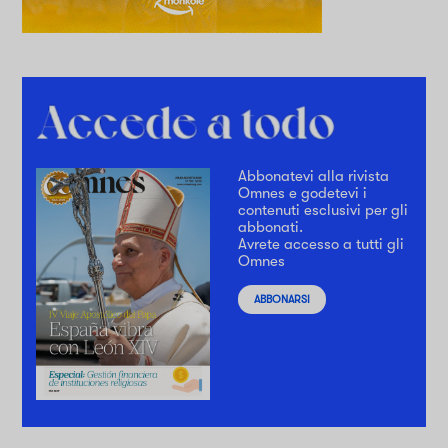
Abbonatevi alla rivista
Omnes e godetevi i
contenuti esclusivi per gli
abbonati.
Avrete accesso a tutti gli
Omnes
ABBONARSI