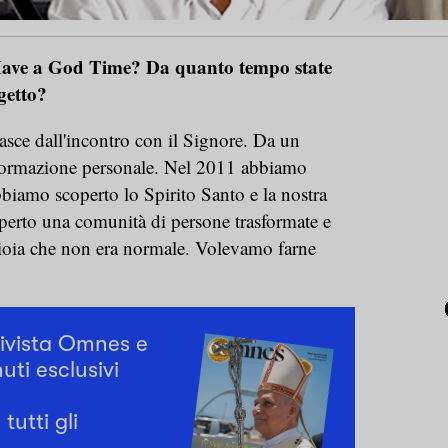
Have a God Time? Da quanto tempo state
getto?
sce dall'incontro con il Signore. Da un
sformazione personale. Nel 2011 abbiamo
bbiamo scoperto lo Spirito Santo e la nostra
erto una comunità di persone trasformate e
gioia che non era normale. Volevamo farne
rivista Omnes e
uti esclusivi
tutti gli