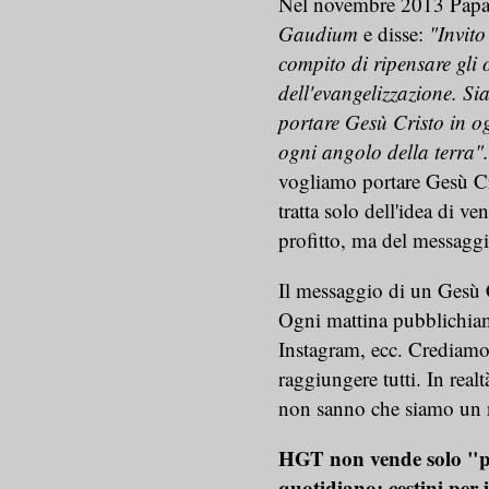
Nel novembre 2013 Papa 
Gaudium
e disse:
"Invito
compito di ripensare gli ob
dell'evangelizzazione. Sia
portare Gesù Cristo in og
ogni angolo della terra".
vogliamo portare Gesù Cri
tratta solo dell'idea di v
profitto, ma del messaggi
Il messaggio di un Gesù C
Ogni mattina pubblichiamo
Instagram, ecc. Crediamo
raggiungere tutti. In real
non sanno che siamo un 
HGT non vende solo "pro
quotidiano: cestini per i