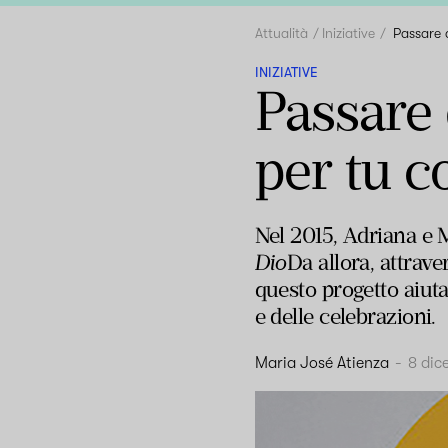
Attualità
Iniziative
Passare 
INIZIATIVE
Passare 
per tu c
Nel 2015, Adriana e M
Dio
Da allora, attrave
questo progetto aiuta 
e delle celebrazioni.
Maria José Atienza
-
8 dic