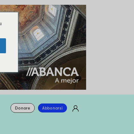
u
Donare
Abbonarsi