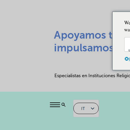
We
wa
IT