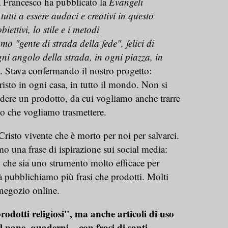
Francesco ha pubblicato la
Evangeli
 tutti a essere audaci e creativi in questo
iettivi, lo stile e i metodi
mo "gente di strada della fede", felici di
ni angolo della strada, in ogni piazza, in
. Stava confermando il nostro progetto:
sto in ogni casa, in tutto il mondo. Non si
endere un prodotto, da cui vogliamo anche trarre
o che vogliamo trasmettere.
risto vivente che è morto per noi per salvarci.
 una frase di ispirazione sui social media:
 che sia uno strumento molto efficace per
tà pubblichiamo più frasi che prodotti. Molti
negozio online.
dotti religiosi", ma anche articoli di uso
l pane, quaderni... con frasi di santi,