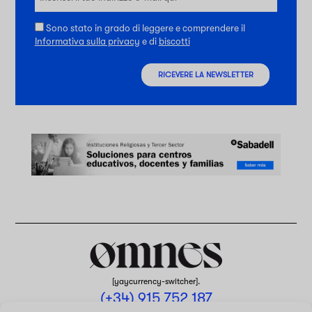
Sono stato in grado di leggere e comprendere il
Informativa sulla privacy
e di
biscotti
RICEVERE LA NEWSLETTER
[yaycurrency-switcher].
(+34) 915 752 187