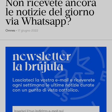
Non ricevete ancora
le notizie del giorno
via Whatsapp?
Omnes
-
17 giugno 2022
Lasciateci la vostra e-mail e riceverete
ogni settimana le ultime notizie curate
con un punto di vista cattolico.