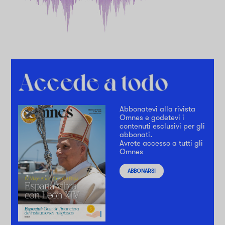
Abbonatevi alla rivista
Omnes e godetevi i
contenuti esclusivi per gli
abbonati.
Avrete accesso a tutti gli
Omnes
ABBONARSI