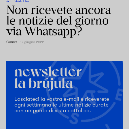
ATTUALITÀ
Non ricevete ancora
le notizie del giorno
via Whatsapp?
Omnes
-
17 giugno 2022
Lasciateci la vostra e-mail e riceverete
ogni settimana le ultime notizie curate
con un punto di vista cattolico.