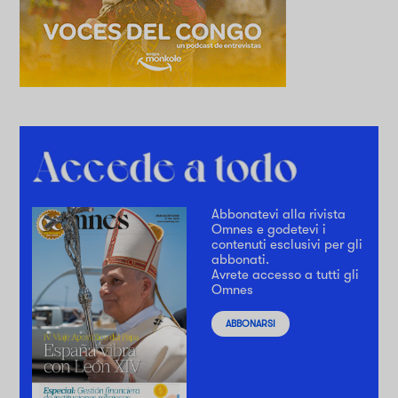
Abbonatevi alla rivista
Omnes e godetevi i
contenuti esclusivi per gli
abbonati.
Avrete accesso a tutti gli
Omnes
ABBONARSI