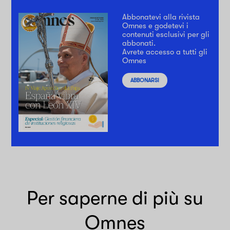
Abbonatevi alla rivista
Omnes e godetevi i
contenuti esclusivi per gli
abbonati.
Avrete accesso a tutti gli
Omnes
ABBONARSI
Per saperne di più su
Omnes