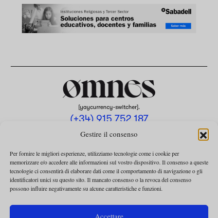
[yaycurrency-switcher].
(+34) 915 752 187
omnes@omnesmag.com
Gestire il consenso
Per fornire le migliori esperienze, utilizziamo tecnologie come i cookie per
memorizzare e/o accedere alle informazioni sul vostro dispositivo. Il consenso a queste
tecnologie ci consentirà di elaborare dati come il comportamento di navigazione o gli
identificatori unici su questo sito. Il mancato consenso o la revoca del consenso
possono influire negativamente su alcune caratteristiche e funzioni.
AVVISO LEGALE
INFORMATIVA SULLA PRIVACY
Accettare