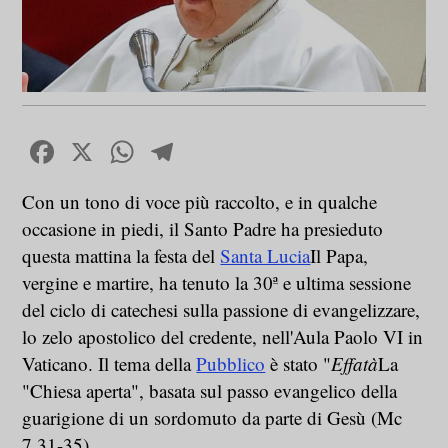
Facebook
X
WhatsApp
Telegram
Con un tono di voce più raccolto, e in qualche
occasione in piedi, il Santo Padre ha presieduto
questa mattina la festa del
Santa Lucia
Il Papa,
vergine e martire, ha tenuto la 30ª e ultima sessione
del ciclo di catechesi sulla passione di evangelizzare,
lo zelo apostolico del credente, nell'Aula Paolo VI in
Vaticano. Il tema della
Pubblico
è stato "
Effatà
La
"Chiesa aperta", basata sul passo evangelico della
guarigione di un sordomuto da parte di Gesù (Mc
7,31-35).