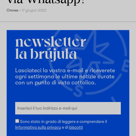
Omnes
-
17 giugno 2022
Lasciateci la vostra e-mail e riceverete
ogni settimana le ultime notizie curate
con un punto di vista cattolico.
Sono stato in grado di leggere e comprendere il
Informativa sulla privacy
e di
biscotti