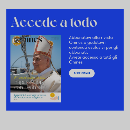
Abbonatevi alla rivista
Omnes e godetevi i
contenuti esclusivi per gli
abbonati.
Avrete accesso a tutti gli
Omnes
ABBONARSI