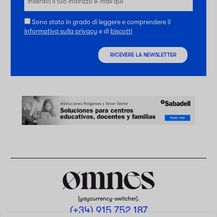
Sono stato in grado di leggere e comprendere il
Informativa sulla privacy
e di
biscotti
RICEVERE LA NEWSLETTER
[yaycurrency-switcher].
(+34) 915 752 187