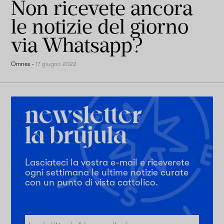
Non ricevete ancora
le notizie del giorno
via Whatsapp?
Omnes
-
17 giugno 2022
Lasciateci la vostra e-mail e riceverete
ogni settimana le ultime notizie curate
con un punto di vista cattolico.