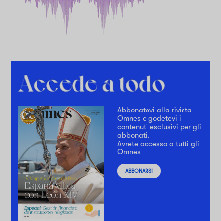
Abbonatevi alla rivista
Omnes e godetevi i
contenuti esclusivi per gli
abbonati.
Avrete accesso a tutti gli
Omnes
ABBONARSI