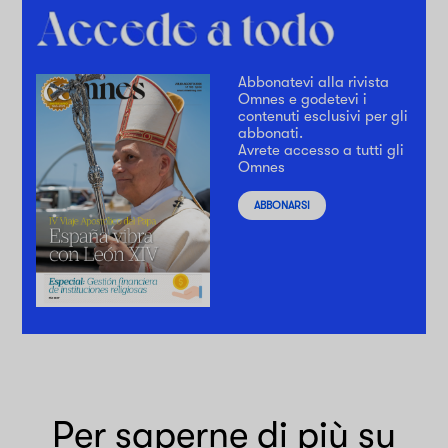
Abbonatevi alla rivista
Omnes e godetevi i
contenuti esclusivi per gli
abbonati.
Avrete accesso a tutti gli
Omnes
ABBONARSI
Per saperne di più su