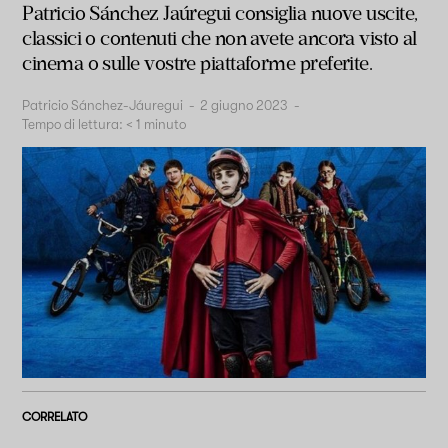
Patricio Sánchez Jaúregui consiglia nuove uscite,
classici o contenuti che non avete ancora visto al
cinema o sulle vostre piattaforme preferite.
Patricio Sánchez-Jáuregui
-
2 giugno 2023
-
Tempo di lettura:
< 1
minuto
CORRELATO