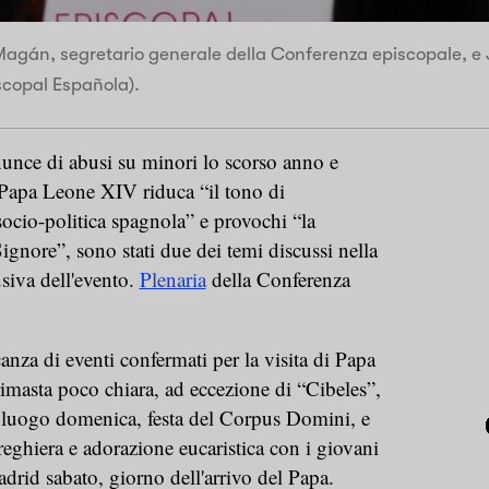
agán, segretario generale della Conferenza episcopale, e J
scopal Española).
unce di abusi su minori lo scorso anno e
di Papa Leone XIV riduca “il tono di
socio-politica spagnola” e provochi “la
ignore”, sono stati due dei temi discussi nella
siva dell'evento.
Plenaria
della Conferenza
anza di eventi confermati per la visita di Papa
masta poco chiara, ad eccezione di “Cibeles”,
 luogo domenica, festa del Corpus Domini, e
reghiera e adorazione eucaristica con i giovani
drid sabato, giorno dell'arrivo del Papa.