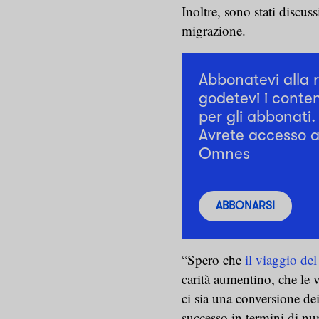
Inoltre, sono stati discus
migrazione.
Abbonatevi alla 
godetevi i conten
per gli abbonati.
Avrete accesso a 
Omnes
ABBONARSI
“Spero che
il viaggio de
carità aumentino, che le 
ci sia una conversione de
successo in termini di nu