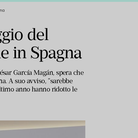
gna
ggio del
ne in Spagna
César García Magán, spera che
gna. A suo avviso, ”sarebbe
ultimo anno hanno ridotto le