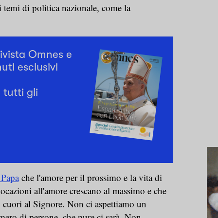
si temi di politica nazionale, come la
rivista Omnes e
uti esclusivi
tutti gli
l Papa
che l'amore per il prossimo e la vita di
vocazioni all'amore crescano al massimo e che
i cuori al Signore. Non ci aspettiamo un
mero di persone, che pure ci sarà. Non