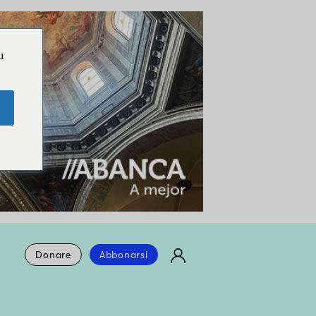
u
Donare
Abbonarsi