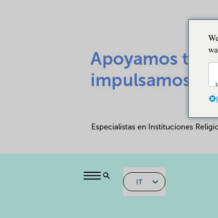
We
wa
IT