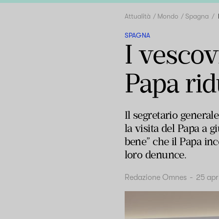
Attualità
Mondo
Spagna
SPAGNA
I vescov
Papa rid
Il segretario genera
la visita del Papa a g
bene” che il Papa inc
loro denunce.
Redazione Omnes
-
25 apr