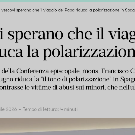
I vescovi sperano che il viaggio del Papa riduca la polarizzazione in Spa
i sperano che il via
uca la polarizzazio
le della Conferenza episcopale, mons. Francisco 
iugno riduca la “
il tono di polarizzazione” in Spa
ontrasse le vittime di abusi sui minori, che nell'
ile 2026
-
Tempo di lettura:
4
minuti