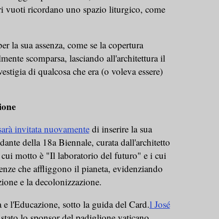
ari vuoti ricordano uno spazio liturgico, come
per la sua assenza, come se la copertura
lmente scomparsa, lasciando all'architettura il
estigia di qualcosa che era (o voleva essere)
ione
sarà invitata nuovamente
di inserire la sua
ante della 18a Biennale, curata dall'architetto
ui motto è "Il laboratorio del futuro" e i cui
genze che affliggono il pianeta, evidenziando
azione e la decolonizzazione.
a e l'Educazione, sotto la guida del Card.
l José
 stato lo sponsor del padiglione vaticano.