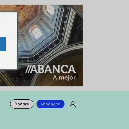
u
Donare
Abbonarsi