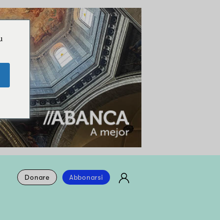
u
Donare
Abbonarsi