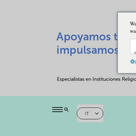
We
wa
IT