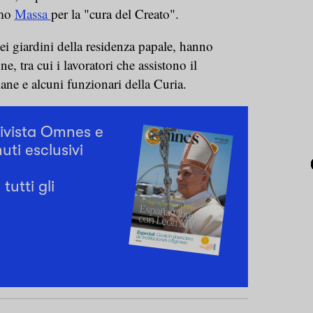
imo
Massa
per la "cura del Creato".
ei giardini della residenza papale, hanno
e, tra cui i lavoratori che assistono il
ane e alcuni funzionari della Curia.
rivista Omnes e
uti esclusivi
tutti gli