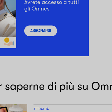
Avrete accesso a tutti
gli Omnes
ABBONARSI
r saperne di più su Om
ATTUALITÀ