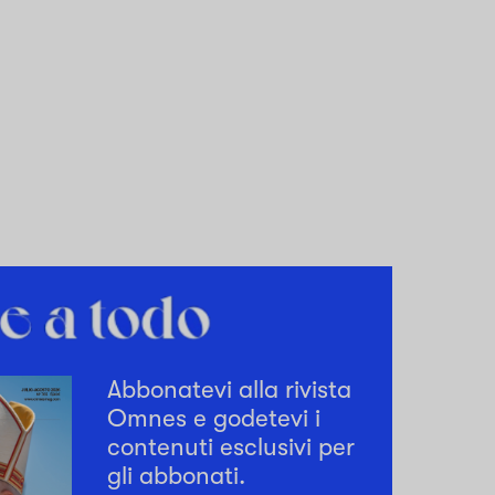
Abbonatevi alla rivista
Omnes e godetevi i
contenuti esclusivi per
gli abbonati.