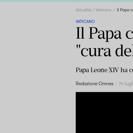
Attualità
Vaticano
Il Papa 
VATICANO
Il Papa 
"cura del
Papa Leone XIV ha cel
Redazione Omnes
-
14 lug