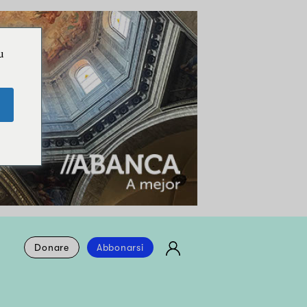
u
Donare
Abbonarsi