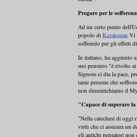
Pregare per le sofferenz
Ad un certo punto dell'Ud
popolo di
Kazakistan
Vi i
soffrendo per gli effetti d
In italiano, ha aggiunto al
suo pensiero "è rivolto ai
Signore ci dia la pace, p
tante persone che soffron
non dimentichiamo il M
"Capace di superare la 
"Nella catechesi di oggi ri
virtù che ci assicura un d
gli antichi pensatori no