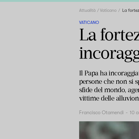
Attualità
Vaticano
La forte
VATICANO
La fortez
incoragg
Il Papa ha incoraggiat
persone che non si sp
sfide del mondo, agen
vittime delle alluvio
Francisco Otamendi
-
10 a