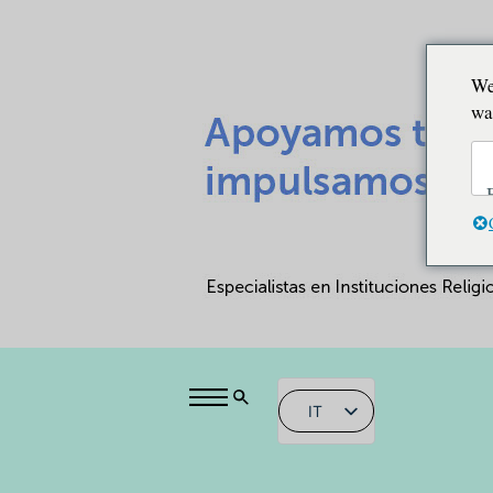
We
wa
IT