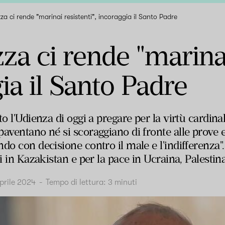
zza ci rende "marinai resistenti", incoraggia il Santo Padre
za ci rende "marinai
ia il Santo Padre
o l'Udienza di oggi a pregare per la virtù cardinal
aventano né si scoraggiano di fronte alle prove 
do con decisione contro il male e l'indifferenza"
ni in Kazakistan e per la pace in Ucraina, Palesti
prile 2024
-
Tempo di lettura:
3
minuti