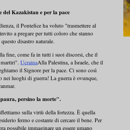
e del Kazakistan e per la pace
ienza, il Pontefice ha voluto "trasmettere al
nvito a pregare per tutti coloro che stanno
i questo disastro naturale.
la fine, come fa in tutti i suoi discorsi, che il
 martiri".
Ucraina
Alla Palestina, a Israele, che il
reghiamo il Signore per la pace. Ci sono così
o nei luoghi di guerra! La guerra è ovunque,
yanmar.
paura, persino la morte".
flettiamo sulla virtù della fortezza. È quella
esiderio fermo e costante di cercare il bene. Per
n era possibile immaginare un essere umano