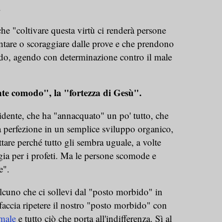
".
 che "coltivare questa virtù ci renderà persone
ntare o scoraggiare dalle prove e che prendono
ndo, agendo con determinazione contro il male
te comodo", la "fortezza di Gesù".
ente, che ha "annacquato" un po' tutto, che
la perfezione in un semplice sviluppo organico,
tare perché tutto gli sembra uguale, a volte
ia per i profeti. Ma le persone scomode e
re".
uno che ci sollevi dal "posto morbido" in
 faccia ripetere il nostro "posto morbido" con
male
e tutto ciò che porta all'indifferenza. Sì al