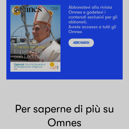
Abbonatevi alla rivista
Omnes e godetevi i
contenuti esclusivi per gli
abbonati.
Avrete accesso a tutti gli
Omnes
ABBONARSI
Per saperne di più su
Omnes