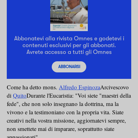
Abbonatevi alla rivista Omnes e godetevi i
contenuti esclusivi per gli abbonati.
Avrete accesso a tutti gli Omnes
ABBONARSI
Come ha detto mons.
Alfredo Espinoza
Arcivescovo
di
Quito
Durante l'Eucaristia: "Voi siete "maestri della
fede", che non solo insegnano la dottrina, ma la
vivono e la testimoniano con la propria vita. Siate
creativi nella vostra missione, aggiornatevi sempre,
non smettete mai di imparare, soprattutto siate
appassionati".