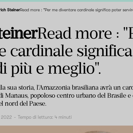
rich Steiner
Read more : "Per me diventare cardinale significa poter servire
teiner
Read more : "
e cardinale significa
i più e meglio".
lla sua storia, l'Amazzonia brasiliana avrà un ca
di Manaus, popoloso centro urbano del Brasile e c
l nord del Paese.
o 2022
-
Tempo di lettura:
4
minuti