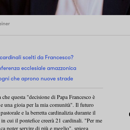
einer
cardinali scelti da Francesco?
onferenza ecclesiale amazzonica
ogni che aprono nuove strade
 che questa "decisione di Papa Francesco è
 e una gioia per la mia comunità". Il futuro
 pastorale e la berretta cardinalizia durante il
in cui il pontefice creerà 21 cardinali. "Per me
ica poter servire di più e meglio", spiega