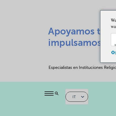
We
wa
IT