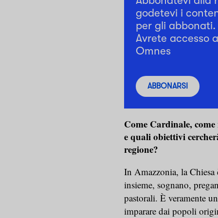
Abbonatevi alla 
godetevi i conten
per gli abbonati.
Avrete accesso a 
Omnes
ABBONARSI
Come Cardinale, come in
e quali obiettivi cerche
regione?
In Amazzonia, la Chiesa è
insieme, sognano, pregan
pastorali. È veramente un
imparare dai popoli origin