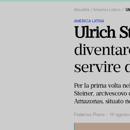
Attualità
America Latina
Ul
AMERICA LATINA
Ulrich S
diventar
servire d
Per la prima volta ne
Steiner, arcivescovo 
Amazonas, situato ne
Federico Piana
-
19 agost