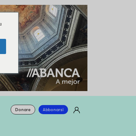
u
Donare
Abbonarsi