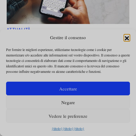
ATTUALITÀ
Non ricevete ancora
Gestire il consenso
le notizie del giorno
Per fornire le migliori esperienze, utilizziamo tecnologie come i cookie per
memorizzare e/o accedere alle informazioni sul vostro dispositivo. Il consenso a queste
via Whatsapp?
tecnologie ci consentirà di elaborare dati come il comportamento di navigazione o gli
identificatori unici su questo sito. Il mancato consenso o la revoca del consenso
possono influire negativamente su alcune caratteristiche e funzioni.
Omnes
-
17 giugno 2022
Accettare
Negare
Vedere le preferenze
{titolo}
{titolo}
{titolo}
Lasciateci la vostra e-mail e riceverete