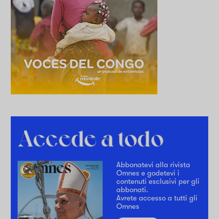
Abbonatevi alla rivista
Omnes e godetevi i
contenuti esclusivi per gli
abbonati.
Avrete accesso a tutti gli
Omnes