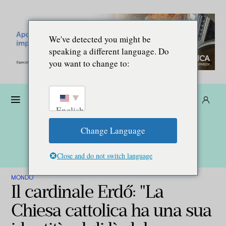
We've detected you might be
speaking a different language. Do
you want to change to:
Donare
Abbonarsi
IT
English
Change Language
Close and do not switch language
MONDO
Il cardinale Erdő: "La
Chiesa cattolica ha una sua