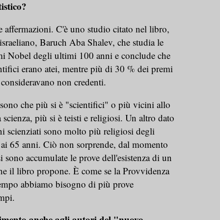
istico?
 affermazioni. C'è uno studio citato nel libro,
israeliano, Baruch Aba Shalev, che studia le
emi Nobel degli ultimi 100 anni e conclude che
tifici erano atei, mentre più di 30 % dei premi
si consideravano non credenti.
o sono che più si è "scientifici" o più vicini allo
cienza, più si è teisti e religiosi. Un altro dato
ni scienziati sono molto più religiosi degli
re ai 65 anni. Ciò non sorprende, dal momento
i sono accumulate le prove dell'esistenza di un
che il libro propone. È come se la Provvidenza
tempo abbiamo bisogno di più prove
empi.
erimento anche agli autori del "nuovo