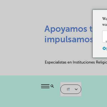
We
wa
IT