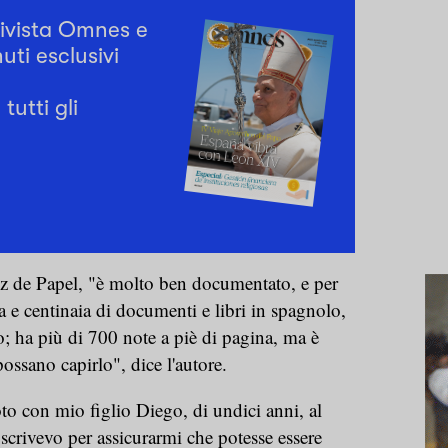
rivista Omnes e
uti esclusivi
tutti gli
oz de Papel, "è molto ben documentato, e per
ia e centinaia di documenti e libri in spagnolo,
o; ha più di 700 note a piè di pagina, ma è
possano capirlo", dice l'autore.
oto con mio figlio Diego, di undici anni, al
 scrivevo per assicurarmi che potesse essere