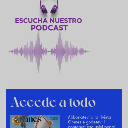
Abbonatevi alla rivista
Omnes e godetevi i
contenuti esclusivi per gli