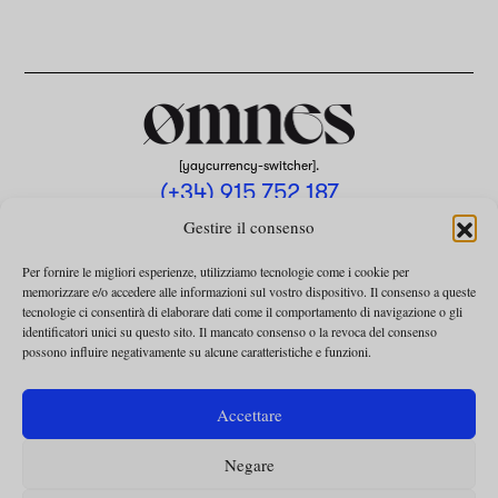
[yaycurrency-switcher].
(+34) 915 752 187
omnes@omnesmag.com
Gestire il consenso
Per fornire le migliori esperienze, utilizziamo tecnologie come i cookie per
memorizzare e/o accedere alle informazioni sul vostro dispositivo. Il consenso a queste
tecnologie ci consentirà di elaborare dati come il comportamento di navigazione o gli
identificatori unici su questo sito. Il mancato consenso o la revoca del consenso
possono influire negativamente su alcune caratteristiche e funzioni.
AVVISO LEGALE
INFORMATIVA SULLA PRIVACY
Accettare
UTILIZZO DEI COOKIE
Negare
TERMINI E CONDIZIONI DELLA COLLABORAZIONE
TERMINI E CONDIZIONI PER L’ABBONAMENTO