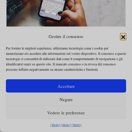
ATTUALITÀ
Gestire il consenso
Non ricevete ancora
le notizie del giorno
Per fornire le migliori esperienze, utilizziamo tecnologie come i cookie per
memorizzare e/o accedere alle informazioni sul vostro dispositivo. Il consenso a queste
via Whatsapp?
tecnologie ci consentirà di elaborare dati come il comportamento di navigazione o gli
identificatori unici su questo sito. Il mancato consenso o la revoca del consenso
possono influire negativamente su alcune caratteristiche e funzioni.
Omnes
-
17 giugno 2022
Accettare
Negare
Vedere le preferenze
{titolo}
{titolo}
{titolo}