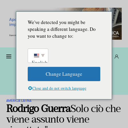
We've detected you might be
speaking a different language. Do
you want to change to:
Donare
Abbonarsi
IT
English
Change Language
Close and do not switch language
AMERICA LATINA
Rodrigo Guerra
Solo ciò che
viene assunto viene