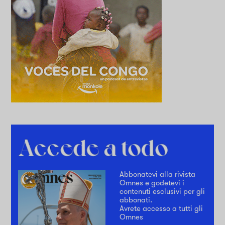
Abbonatevi alla rivista
Omnes e godetevi i
contenuti esclusivi per gli
abbonati.
Avrete accesso a tutti gli
Omnes