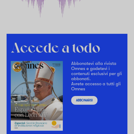
Abbonatevi alla rivista
Omnes e godetevi i
contenuti esclusivi per gli
abbonati.
Avrete accesso a tutti gli
Omnes
ABBONARSI