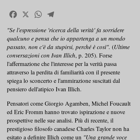
Facebook
X
WhatsApp
Telegram
"Se l'espressione 'ricerca della verità' fa sorridere
qualcuno e pensa che io appartenga a un mondo
passato, non c'è da stupirsi, perché è così".
(
Ultime
conversazioni con Ivan Illich
, p. 205). Forse
l'affermazione che l'interesse per la verità passa
attraverso la perdita di familiarità con il presente
spiega lo sconcerto e l'ammirazione suscitati dal
pensiero dell'atipico Ivan Illich.
Pensatori come Giorgio Agamben, Michel Foucault
ed Eric Fromm hanno trovato ispirazione e nuove
prospettive nelle sue analisi. Più di recente, il
prestigioso filosofo canadese Charles Taylor non ha
esitato a definire Illich come un
"Una grande voce