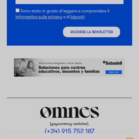
Sono stato in grado di leggere e comprendere il
Informativa sulla privacy
e di
biscotti
RICEVERE LA NEWSLETTER
[yaycurrency-switcher].
(+34) 915 752 187