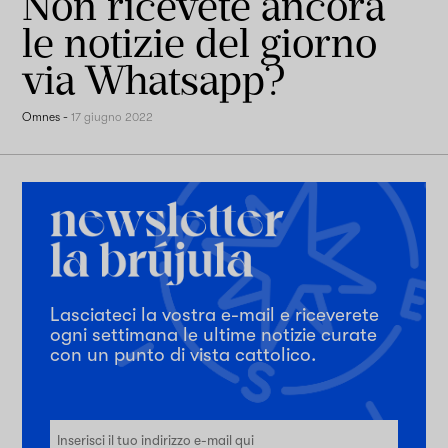
Non ricevete ancora
le notizie del giorno
via Whatsapp?
Omnes
-
17 giugno 2022
Lasciateci la vostra e-mail e riceverete
ogni settimana le ultime notizie curate
con un punto di vista cattolico.