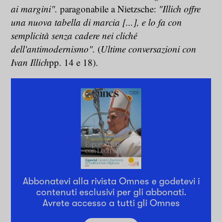
ai margini".
paragonabile a Nietzsche:
"Illich offre
una nuova tabella di marcia [...], e lo fa con
semplicità senza cadere nei cliché
dell'antimodernismo".
(
Ultime conversazioni con
Ivan Illich
pp. 14 e 18).
Abbonatevi alla rivista Omnes e godetevi i
contenuti esclusivi per gli abbonati.
Avrete accesso a tutti gli Omnes