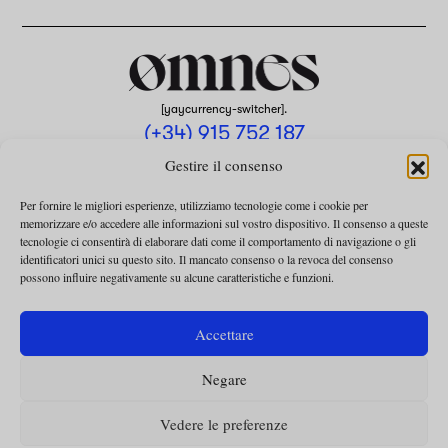
[yaycurrency-switcher].
(+34) 915 752 187
omnes@omnesmag.com
Gestire il consenso
Per fornire le migliori esperienze, utilizziamo tecnologie come i cookie per
memorizzare e/o accedere alle informazioni sul vostro dispositivo. Il consenso a queste
tecnologie ci consentirà di elaborare dati come il comportamento di navigazione o gli
identificatori unici su questo sito. Il mancato consenso o la revoca del consenso
possono influire negativamente su alcune caratteristiche e funzioni.
AVVISO LEGALE
INFORMATIVA SULLA PRIVACY
Accettare
UTILIZZO DEI COOKIE
Negare
TERMINI E CONDIZIONI DELLA COLLABORAZIONE
TERMINI E CONDIZIONI PER L’ABBONAMENTO
Vedere le preferenze