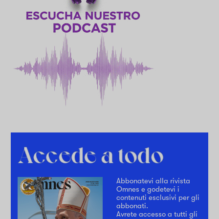
Abbonatevi alla rivista
Omnes e godetevi i
contenuti esclusivi per gli
abbonati.
Avrete accesso a tutti gli