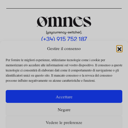
[yaycurrency-switcher].
(+34) 915 752 187
omnes@omnesmag.com
Gestire il consenso
Per fornire le migliori esperienze, utilizziamo tecnologie come i cookie per
memorizzare e/o accedere alle informazioni sul vostro dispositivo. Il consenso a queste
tecnologie ci consentirà di elaborare dati come il comportamento di navigazione o gli
identificatori unici su questo sito. Il mancato consenso o la revoca del consenso
possono influire negativamente su alcune caratteristiche e funzioni.
AVVISO LEGALE
INFORMATIVA SULLA PRIVACY
Accettare
UTILIZZO DEI COOKIE
Negare
TERMINI E CONDIZIONI DELLA COLLABORAZIONE
TERMINI E CONDIZIONI PER L’ABBONAMENTO
Vedere le preferenze