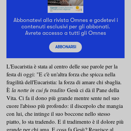
Abbonatevi alla rivista Omnes e godetevi i
contenuti esclusivi per gli abbonati.
Avrete accesso a tutti gli Omnes
ABBONARSI
L'Eucaristia è stata al centro delle sue parole per la
festa di oggi: "E c'è un'altra forza che spicca nella
fragilità dell'Eucaristia: la forza di amare chi sbaglia.
È
la notte in cui fu tradito
Gesù ci dà il Pane della
Vita. Ci fa il dono più grande mentre sente nel suo
cuore l'abisso più profondo: il discepolo che mangia
con lui, che intinge il suo boccone nello stesso
piatto, lo sta tradendo. E il tradimento è il dolore più
grande per chi ama. E cosa fa Gesù? Reagisce al