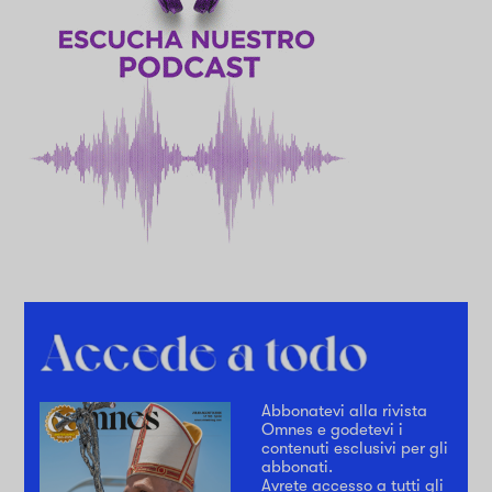
Abbonatevi alla rivista
Omnes e godetevi i
contenuti esclusivi per gli
abbonati.
Avrete accesso a tutti gli