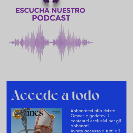
Abbonatevi alla rivista
Omnes e godetevi i
contenuti esclusivi per gli
abbonati.
Avrete accesso a tutti gli