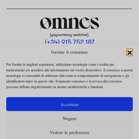
[yaycurrency-switcher].
(+34) 915 752 187
omnes@omnesmag.com
Gestire il consenso
Per fornire le migliori esperienze, utilizziamo tecnologie come i cookie per
memorizzare e/o accedere alle informazioni sul vostro dispositivo. Il consenso a queste
tecnologie ci consentirà di elaborare dati come il comportamento di navigazione o gli
identificatori unici su questo sito. Il mancato consenso o la revoca del consenso
possono influire negativamente su alcune caratteristiche e funzioni.
AVVISO LEGALE
INFORMATIVA SULLA PRIVACY
Accettare
UTILIZZO DEI COOKIE
Negare
TERMINI E CONDIZIONI DELLA COLLABORAZIONE
TERMINI E CONDIZIONI PER L’ABBONAMENTO
Vedere le preferenze