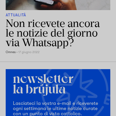
ATTUALITÀ
Non ricevete ancora
le notizie del giorno
via Whatsapp?
Omnes
-
17 giugno 2022
Lasciateci la vostra e-mail e riceverete
ogni settimana le ultime notizie curate
con un punto di vista cattolico.