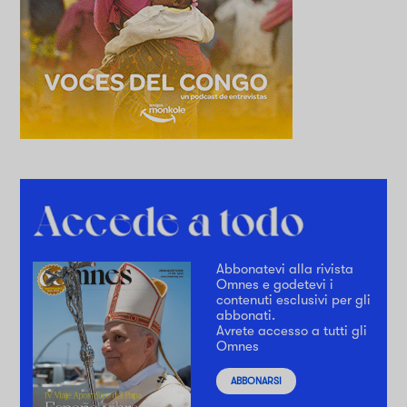
Abbonatevi alla rivista
Omnes e godetevi i
contenuti esclusivi per gli
abbonati.
Avrete accesso a tutti gli
Omnes
ABBONARSI