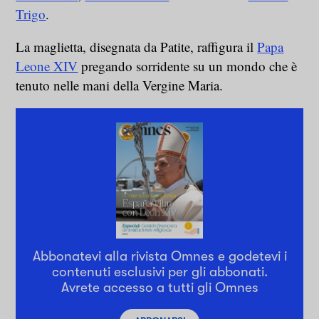
Trigo
.
La maglietta, disegnata da Patite, raffigura il
Papa
Leone XIV
pregando sorridente su un mondo che è
tenuto nelle mani della Vergine Maria.
Abbonatevi alla rivista Omnes e godetevi i
contenuti esclusivi per gli abbonati.
Avrete accesso a tutti gli Omnes