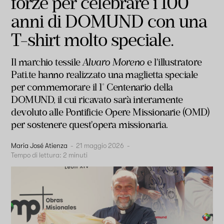
forze per celebrare i 100
anni di DOMUND con una
T-shirt molto speciale.
Il marchio tessile
Alvaro Moreno
e l'illustratore
Pati.te hanno realizzato una maglietta speciale
per commemorare il 1° Centenario della
DOMUND, il cui ricavato sarà interamente
devoluto alle Pontificie Opere Missionarie (OMD)
per sostenere quest'opera missionaria.
Maria José Atienza
-
21 maggio 2026
-
Tempo di lettura:
2
minuti