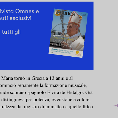
rivista Omnes e
uti esclusivi
tutti gli
, Maria tornò in Grecia a 13 anni e al
ominciò seriamente la formazione musicale,
rande soprano spagnolo Elvira de Hidalgo. Già
i distingueva per potenza, estensione e colore,
uralezza dal registro drammatico a quello lirico