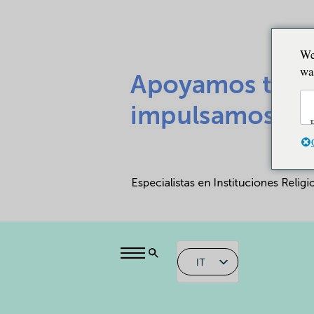
We
wa
IT