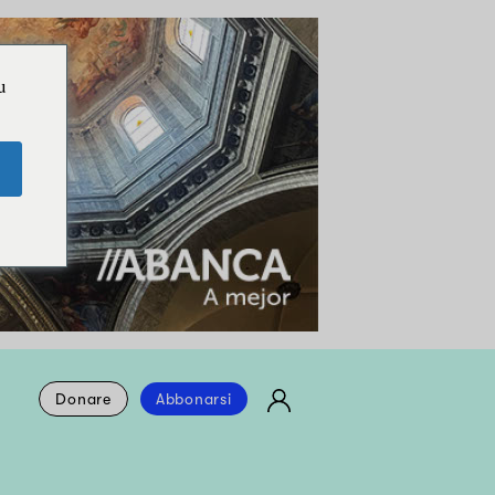
u
Donare
Abbonarsi