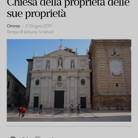
Chiesa della proprietà delle
sue proprietà
Omnes
-
2 Giugno 2017
-
Tempo di lettura:
4
minuti