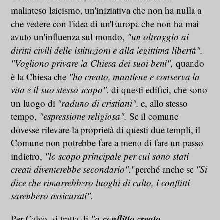
malinteso laicismo, un'iniziativa che non ha nulla a
che vedere con l'idea di un'Europa che non ha mai
avuto un'influenza sul mondo,
"un oltraggio ai
diritti civili delle istituzioni e alla legittima libertà".
"Vogliono privare la Chiesa dei suoi beni",
quando
è la Chiesa che
"ha creato, mantiene e conserva la
vita e il suo stesso scopo".
di questi edifici, che sono
un luogo di
"raduno di cristiani".
e, allo stesso
tempo,
"espressione religiosa".
Se il comune
dovesse rilevare la proprietà di questi due templi, il
Comune non potrebbe fare a meno di fare un passo
indietro,
"lo scopo principale per cui sono stati
creati diventerebbe secondario".
"perché anche se
"Si
dice che rimarrebbero luoghi di culto, i conflitti
sarebbero assicurati".
conflitto creato
Per Calvo, si tratta di
"a