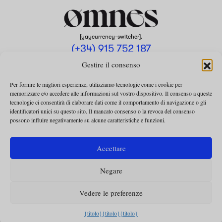
[yaycurrency-switcher].
(+34) 915 752 187
omnes@omnesmag.com
Gestire il consenso
Per fornire le migliori esperienze, utilizziamo tecnologie come i cookie per
memorizzare e/o accedere alle informazioni sul vostro dispositivo. Il consenso a queste
tecnologie ci consentirà di elaborare dati come il comportamento di navigazione o gli
identificatori unici su questo sito. Il mancato consenso o la revoca del consenso
possono influire negativamente su alcune caratteristiche e funzioni.
AVVISO LEGALE
INFORMATIVA SULLA PRIVACY
Accettare
UTILIZZO DEI COOKIE
Negare
TERMINI E CONDIZIONI DELLA COLLABORAZIONE
TERMINI E CONDIZIONI PER L’ABBONAMENTO
Vedere le preferenze
{titolo}
{titolo}
{titolo}