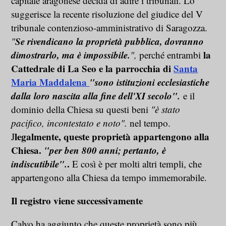
capitale aragonese decida di adire i tribunali. Lo
suggerisce la recente risoluzione del giudice del V
tribunale contenzioso-amministrativo di Saragozza.
Se rivendicano la proprietà pubblica, dovranno
"
dimostrarlo, ma è impossibile.
la
",
perché entrambi
Cattedrale di La Seo e la parrocchia di
Santa
Maria Maddalena
"sono istituzioni ecclesiastiche
dalla loro nascita alla fine dell'XI secolo".
e il
dominio della Chiesa su questi beni
"è stato
pacifico, incontestato e noto".
nel tempo.
legalmente, queste proprietà appartengono alla
J
Chiesa.
"per ben 800 anni; pertanto, è
indiscutibile".
.
E così è per molti altri templi, che
appartengono alla Chiesa da tempo immemorabile.
Il registro viene successivamente
Calvo ha aggiunto che queste proprietà sono più