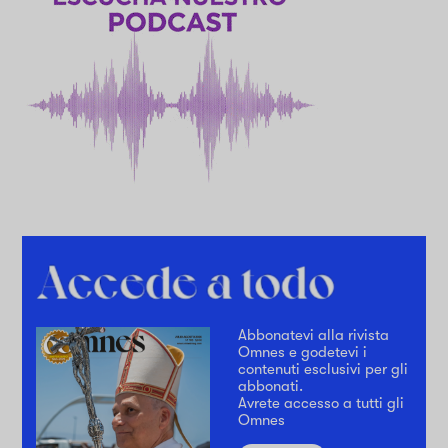
Abbonatevi alla rivista
Omnes e godetevi i
contenuti esclusivi per gli
abbonati.
Avrete accesso a tutti gli
Omnes