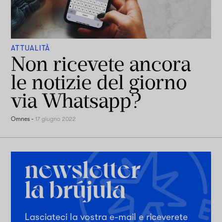
ATTUALITÀ
Non ricevete ancora
le notizie del giorno
via Whatsapp?
Omnes
-
17 giugno 2022
Lasciateci la vostra e-mail e riceverete