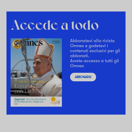
Abbonatevi alla rivista
Omnes e godetevi i
contenuti esclusivi per gli
abbonati.
Avrete accesso a tutti gli
Omnes
ABBONARSI