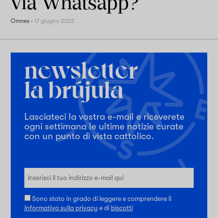
via Whatsapp?
Omnes
-
17 giugno 2022
Lasciateci la vostra e-mail e riceverete
ogni settimana le ultime notizie curate
con un punto di vista cattolico.
Sono stato in grado di leggere e comprendere il
Informativa sulla privacy
e di
biscotti