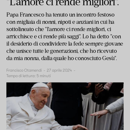
"L'amore ci rende migliori".
Papa Francesco ha tenuto un incontro festoso
con migliaia di nonni, nipoti e anziani in cui ha
sottolineato che "l'amore ci rende migliori, ci
arricchisce e ci rende più saggi". Lo ha detto "con
il desiderio di condividere la fede sempre giovane
che unisce tutte le generazioni, che ho ricevuto
da mia nonna, dalla quale ho conosciuto Gesù".
Francisco Otamendi
-
27 aprile 2024
-
Tempo di lettura:
5
minuti