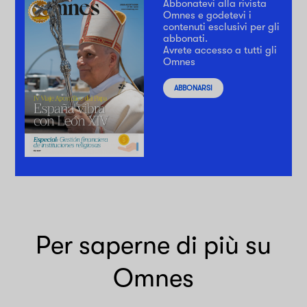
Abbonatevi alla rivista
Omnes e godetevi i
contenuti esclusivi per gli
abbonati.
Avrete accesso a tutti gli
Omnes
ABBONARSI
Per saperne di più su
Omnes