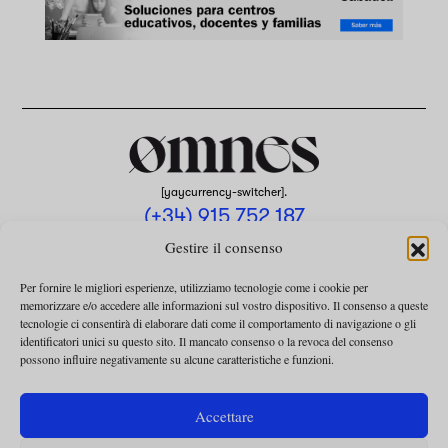
[yaycurrency-switcher].
(+34) 915 752 187
omnes@omnesmag.com
Gestire il consenso
Per fornire le migliori esperienze, utilizziamo tecnologie come i cookie per
memorizzare e/o accedere alle informazioni sul vostro dispositivo. Il consenso a queste
tecnologie ci consentirà di elaborare dati come il comportamento di navigazione o gli
identificatori unici su questo sito. Il mancato consenso o la revoca del consenso
possono influire negativamente su alcune caratteristiche e funzioni.
AVVISO LEGALE
INFORMATIVA SULLA PRIVACY
Accettare
UTILIZZO DEI COOKIE