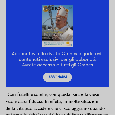
Abbonatevi alla rivista Omnes e godetevi i
contenuti esclusivi per gli abbonati.
Avrete accesso a tutti gli Omnes
ABBONARSI
"Cari fratelli e sorelle, con questa parabola Gesù
vuole darci fiducia. In effetti, in molte situazioni
della vita può accadere che ci scoraggiamo quando
vediamo la debolezza del bene di fronte all'apparente