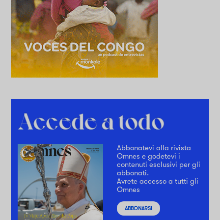
Abbonatevi alla rivista
Omnes e godetevi i
contenuti esclusivi per gli
abbonati.
Avrete accesso a tutti gli
Omnes
ABBONARSI