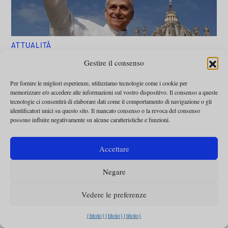
ATTUALITÀ
La vita di Leone XIV
Gestire il consenso
anno per anno
Per fornire le migliori esperienze, utilizziamo tecnologie come i cookie per
memorizzare e/o accedere alle informazioni sul vostro dispositivo. Il consenso a queste
Javier García Herrería
-
28 Maggio 2025
tecnologie ci consentirà di elaborare dati come il comportamento di navigazione o gli
identificatori unici su questo sito. Il mancato consenso o la revoca del consenso
possono influire negativamente su alcune caratteristiche e funzioni.
Accettare
Negare
Vedere le preferenze
{titolo}
{titolo}
{titolo}