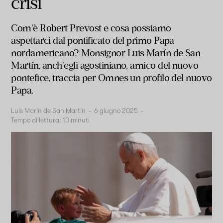
crisi
Com'è Robert Prevost e cosa possiamo
aspettarci dal pontificato del primo Papa
nordamericano? Monsignor Luis Marín de San
Martín, anch'egli agostiniano, amico del nuovo
pontefice, traccia per Omnes un profilo del nuovo
Papa.
Luis Marín de San Martín
-
6 giugno 2025
-
Tempo di lettura:
10
minuti