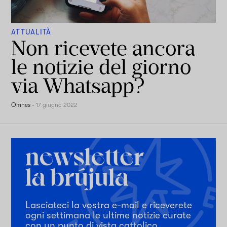
ATTUALITÀ
Non ricevete ancora
le notizie del giorno
via Whatsapp?
Omnes
-
17 giugno 2022
Lasciateci la vostra e-mail e riceverete
ogni settimana le ultime notizie curate
con un punto di vista cattolico.