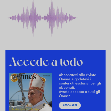
Abbonatevi alla rivista
Omnes e godetevi i
contenuti esclusivi per gli
abbonati.
Avrete accesso a tutti gli
Omnes
ABBONARSI