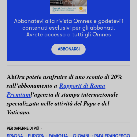
Abbonatevi alla rivista Omnes e godetevi i
contenuti esclusivi per gli abbonati.
Avrete accesso a tutti gli Omnes
ABBONARSI
Ah
Ora potete usufruire di uno sconto di 20%
sull'abbonamento a
Rapporti di Roma
Premium
l'agenzia di stampa internazionale
specializzata nelle attività del Papa e del
Vaticano.
PER SAPERNE DI PIÙ
SPAGNA
EUROPA
FAMIGLIA
GIOVANI
PAPA FRANCESCO