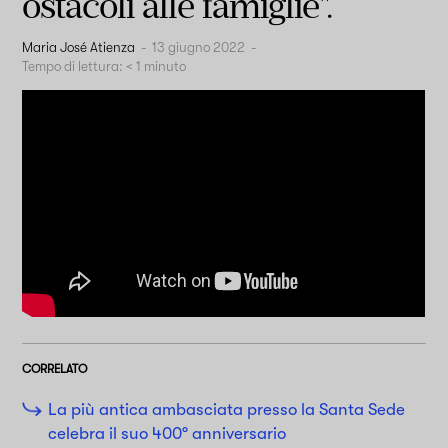
ostacoli alle famiglie".
Maria José Atienza
-
13 giugno 2022
-
Tempo di lettura:
< 1
minuto
CORRELATO
La più antica ambasciata presso la Santa Sede
celebra il suo 400° anniversario