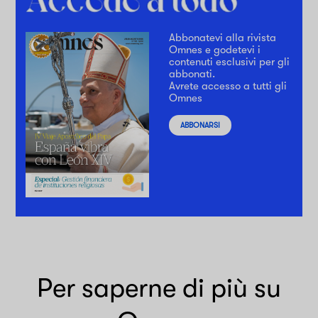
Abbonatevi alla rivista
Omnes e godetevi i
contenuti esclusivi per gli
abbonati.
Avrete accesso a tutti gli
Omnes
ABBONARSI
Per saperne di più su