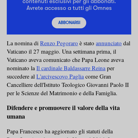
contenuti esclusivi per gli abbonati.
Avrete accesso a tutti gli Omnes
ABBONARSI
La nomina di
Renzo Pegoraro
è stato
annunciato
dal
Vaticano il 27 maggio. Una settimana prima, il
Vaticano aveva comunicato che Papa Leone aveva
nominato la
Il cardinale Baldassarre Reina
per
succedere al
L'arcivescovo Paglia
come Gran
Cancelliere dell'Istituto Teologico Giovanni Paolo II
per le Scienze del Matrimonio e della Famiglia.
Difendere e promuovere il valore della vita
umana
Papa Francesco ha aggiornato gli statuti della