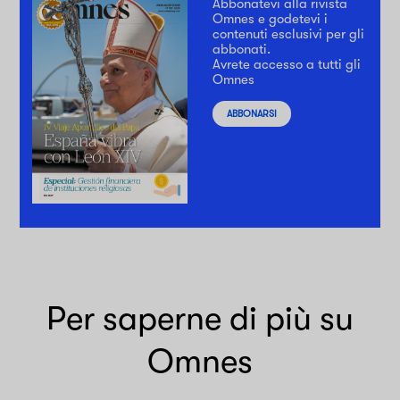
Abbonatevi alla rivista
Omnes e godetevi i
contenuti esclusivi per gli
abbonati.
Avrete accesso a tutti gli
Omnes
ABBONARSI
Per saperne di più su
Omnes