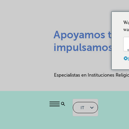
We
wa
IT