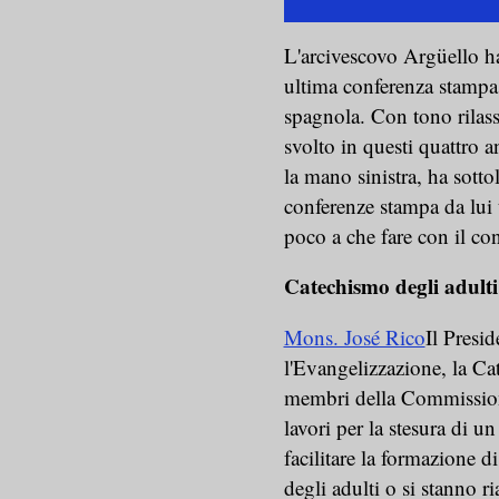
L'arcivescovo Argüello ha
ultima conferenza stampa
spagnola. Con tono rilassa
svolto in questi quattro 
la mano sinistra, ha sotto
conferenze stampa da lui t
poco a che fare con il con
Catechismo degli adulti 
Mons. José Rico
Il Presi
l'Evangelizzazione, la Ca
membri della Commission
lavori per la stesura di u
facilitare la formazione 
degli adulti o si stanno ri