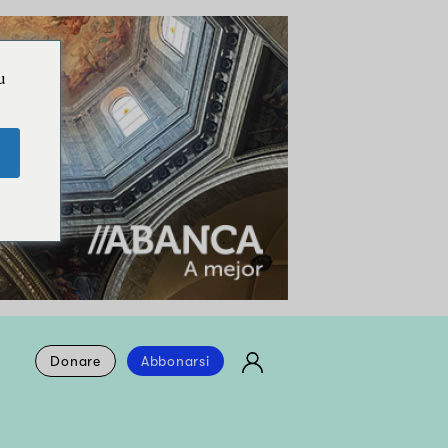
u
Donare
Abbonarsi