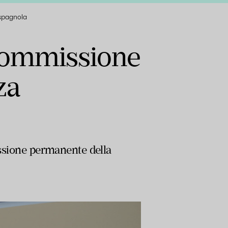
 spagnola
 Commissione
za
issione permanente della