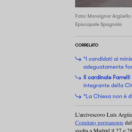
Foto: Monsignor Argüello
Episcopale Spagnola
CORRELATO
"I candidati ai mini
adeguatamente for
Il cardinale Farrell
I
integrante della Ch
"La Chiesa non è di 
L'arcivescovo Luis Argüel
Comitato permanente
del
svolta a Madrid il 27 e 28