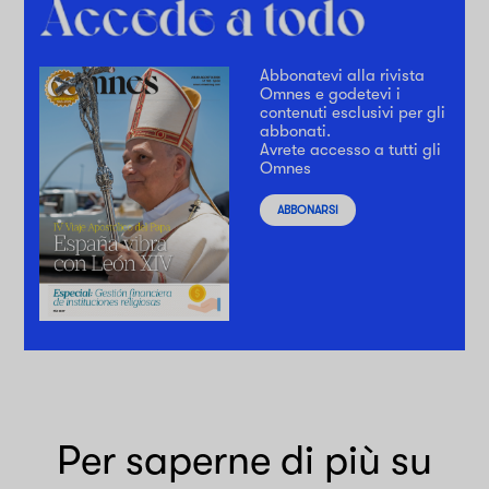
Abbonatevi alla rivista
Omnes e godetevi i
contenuti esclusivi per gli
abbonati.
Avrete accesso a tutti gli
Omnes
ABBONARSI
Per saperne di più su