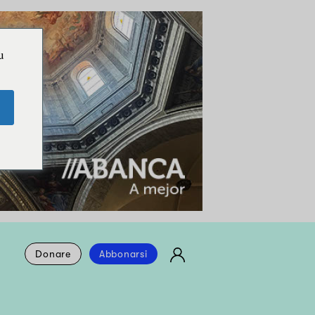
u
Donare
Abbonarsi