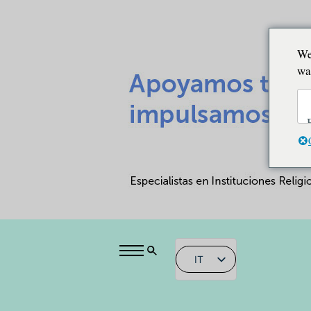
We
wa
IT