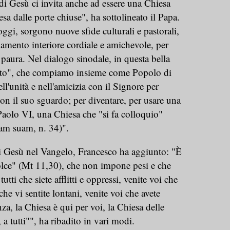
i Gesù ci invita anche ad essere una Chiesa
a dalle porte chiuse", ha sottolineato il Papa.
ggi, sorgono nuove sfide culturali e pastorali,
amento interiore cordiale e amichevole, per
 paura. Nel dialogo sinodale, in questa bella
anto", che compiamo insieme come Popolo di
l'unità e nell'amicizia con il Signore per
 con il suo sguardo; per diventare, per usare una
Paolo VI, una Chiesa che "si fa colloquio"
siam suam, n. 34)".
i Gesù nel Vangelo, Francesco ha aggiunto: "È
lce" (Mt 11,30), che non impone pesi e che
 tutti che siete afflitti e oppressi, venite voi che
che vi sentite lontani, venite voi che avete
nza, la Chiesa è qui per voi, la Chiesa delle
i, a tutti"", ha ribadito in vari modi.