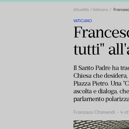
Attualità
Vaticano
Francesc
VATICANO
Francesc
tutti" al
Il Santo Padre ha trac
Chiesa che desidera,
Piazza Pietro. Una "C
ascolta e dialoga, che
parlamento polarizza
Francisco Otamendi
-
4 o