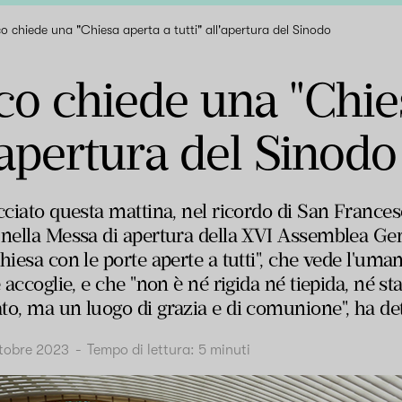
o chiede una "Chiesa aperta a tutti" all'apertura del Sinodo
o chiede una "Chie
l'apertura del Sinodo
ciato questa mattina, nel ricordo di San Francesco 
 nella Messa di apertura della XVI Assemblea Gen
hiesa con le porte aperte a tutti", che vede l'uma
 accoglie, e che "non è né rigida né tiepida, né st
to, ma un luogo di grazia e di comunione", ha det
ttobre 2023
-
Tempo di lettura:
5
minuti