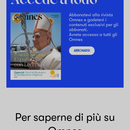
Abbonatevi alla rivista
Omnes e godetevi i
contenuti esclusivi per gli
abbonati.
Avrete accesso a tutti gli
Omnes
ABBONARSI
Per saperne di più su