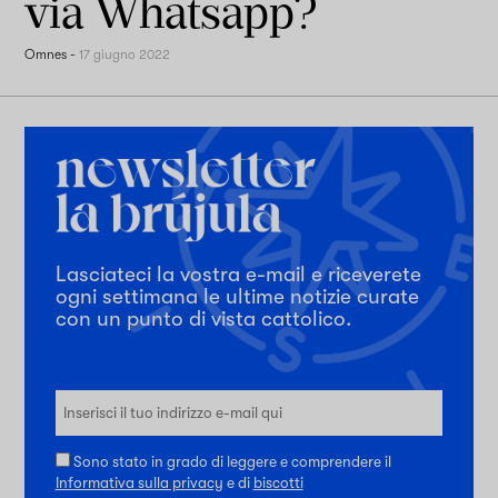
via Whatsapp?
Omnes
-
17 giugno 2022
Lasciateci la vostra e-mail e riceverete
ogni settimana le ultime notizie curate
con un punto di vista cattolico.
Sono stato in grado di leggere e comprendere il
Informativa sulla privacy
e di
biscotti