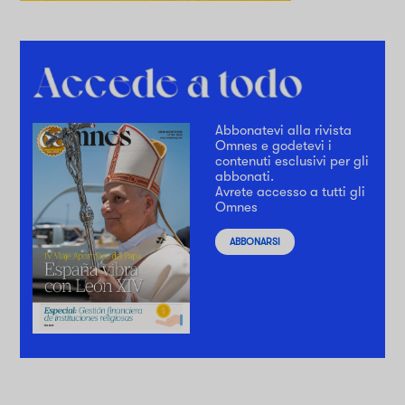
Abbonatevi alla rivista
Omnes e godetevi i
contenuti esclusivi per gli
abbonati.
Avrete accesso a tutti gli
Omnes
ABBONARSI