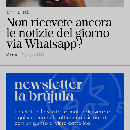
ATTUALITÀ
Non ricevete ancora
le notizie del giorno
via Whatsapp?
Omnes
-
17 giugno 2022
Lasciateci la vostra e-mail e riceverete
ogni settimana le ultime notizie curate
con un punto di vista cattolico.