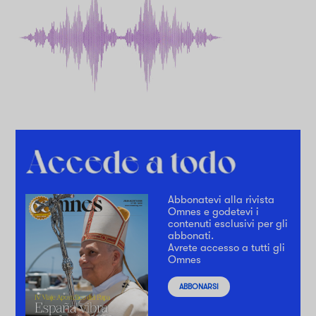
Abbonatevi alla rivista
Omnes e godetevi i
contenuti esclusivi per gli
abbonati.
Avrete accesso a tutti gli
Omnes
ABBONARSI