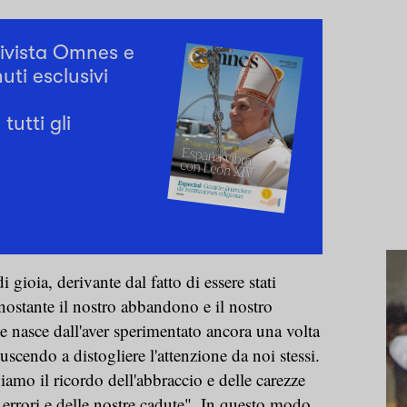
rivista Omnes e
uti esclusivi
tutti gli
 gioia, derivante dal fatto di essere stati
ostante il nostro abbandono e il nostro
e nasce dall'aver sperimentato ancora una volta
iuscendo a distogliere l'attenzione da noi stessi.
iamo il ricordo dell'abbraccio e delle carezze
 errori e delle nostre cadute". In questo modo