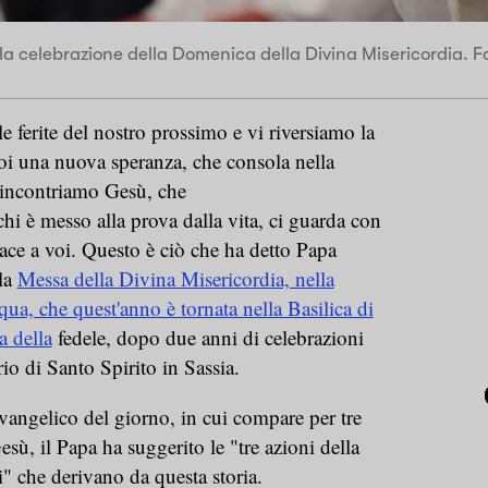
 celebrazione della Domenica della Divina Misericordia. Fo
e ferite del nostro prossimo e vi riversiamo la
noi una nuova speranza, che consola nella
"incontriamo Gesù, che
hi è messo alla prova dalla vita, ci guarda con
Pace a voi. Questo è ciò che ha detto Papa
lla
Messa della Divina Misericordia, nella
a, che quest'anno è tornata nella Basilica di
a della
fedele, dopo due anni di celebrazioni
io di Santo Spirito in Sassia.
ngelico del giorno, in cui compare per tre
esù, il Papa ha suggerito le "tre azioni della
i" che derivano da questa storia.