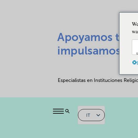
We
wa
IT