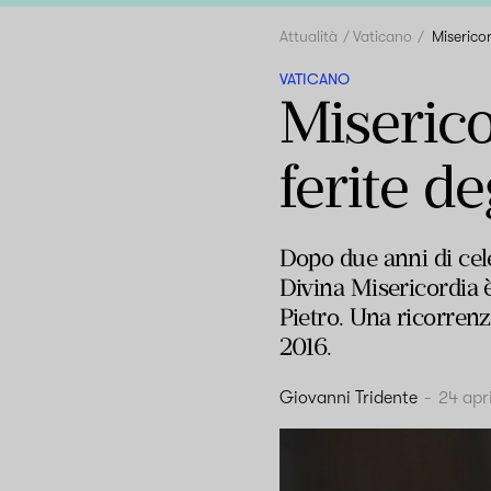
Attualità
Vaticano
Misericor
VATICANO
Miserico
ferite deg
Dopo due anni di cele
Divina Misericordia è
Pietro. Una ricorrenz
2016.
Giovanni Tridente
-
24 apr