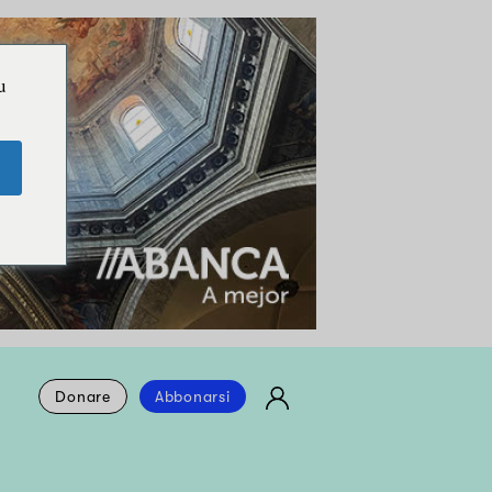
u
Donare
Abbonarsi