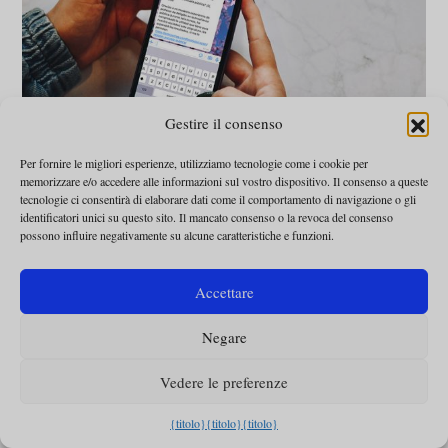
Gestire il consenso
ATTUALITÀ
Per fornire le migliori esperienze, utilizziamo tecnologie come i cookie per
Non ricevete ancora
memorizzare e/o accedere alle informazioni sul vostro dispositivo. Il consenso a queste
tecnologie ci consentirà di elaborare dati come il comportamento di navigazione o gli
le notizie del giorno
identificatori unici su questo sito. Il mancato consenso o la revoca del consenso
possono influire negativamente su alcune caratteristiche e funzioni.
via Whatsapp?
Accettare
Omnes
-
17 giugno 2022
Negare
Vedere le preferenze
{titolo}
{titolo}
{titolo}