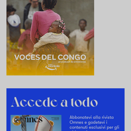
Abbonatevi alla rivista
Omnes e godetevi i
contenuti esclusivi per gli