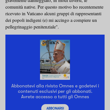
gravemente danneggiato, in modi diversi, le
comunità native. Per questo motivo ho recentemente
ricevuto in Vaticano alcuni gruppi di rappresentanti
dei popoli indigeni (e) mi accingo a compiere un
pellegrinaggio penitenziale".
Abbonatevi alla rivista Omnes e godetevi i
contenuti esclusivi per gli abbonati.
Avrete accesso a tutti gli Omnes
ABBONARSI