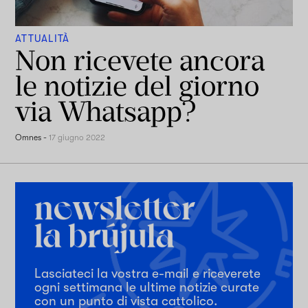
ATTUALITÀ
Non ricevete ancora
le notizie del giorno
via Whatsapp?
Omnes
-
17 giugno 2022
Lasciateci la vostra e-mail e riceverete
ogni settimana le ultime notizie curate
con un punto di vista cattolico.