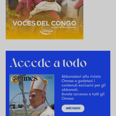
Abbonatevi alla rivista
Omnes e godetevi i
contenuti esclusivi per gli
abbonati.
Avrete accesso a tutti gli
Omnes
ABBONARSI