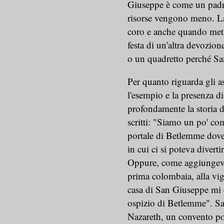
Giuseppe è come un padre 
risorse vengono meno. La
coro e anche quando mett
festa di un'altra devozi
o un quadretto perché S
Per quanto riguarda gli as
l'esempio e la presenza 
profondamente la storia d
scritti: "Siamo un po' co
portale di Betlemme dove
in cui ci si poteva diverti
Oppure, come aggiungeva
prima colombaia, alla vig
casa di San Giuseppe mi è
ospizio di Betlemme". Sa
Nazareth, un convento po