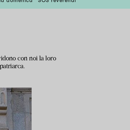
lla domenica
SOS reverendi
idono con noi la loro
patriarca.