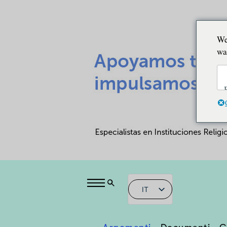
We
wa
IT