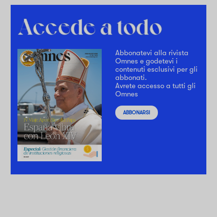
Abbonatevi alla rivista
Omnes e godetevi i
contenuti esclusivi per gli
abbonati.
Avrete accesso a tutti gli
Omnes
ABBONARSI