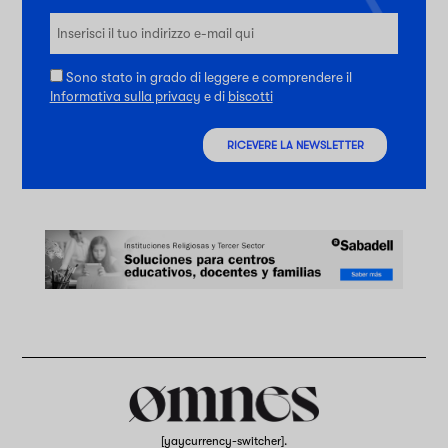
Sono stato in grado di leggere e comprendere il
Informativa sulla privacy
e di
biscotti
RICEVERE LA NEWSLETTER
[yaycurrency-switcher].