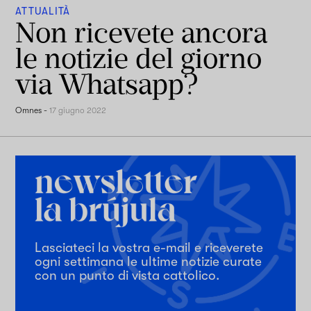
ATTUALITÀ
Non ricevete ancora
le notizie del giorno
via Whatsapp?
Omnes
-
17 giugno 2022
Lasciateci la vostra e-mail e riceverete
ogni settimana le ultime notizie curate
con un punto di vista cattolico.