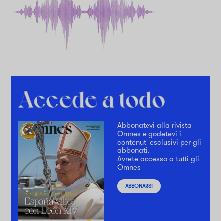
Abbonatevi alla rivista
Omnes e godetevi i
contenuti esclusivi per gli
abbonati.
Avrete accesso a tutti gli
Omnes
ABBONARSI