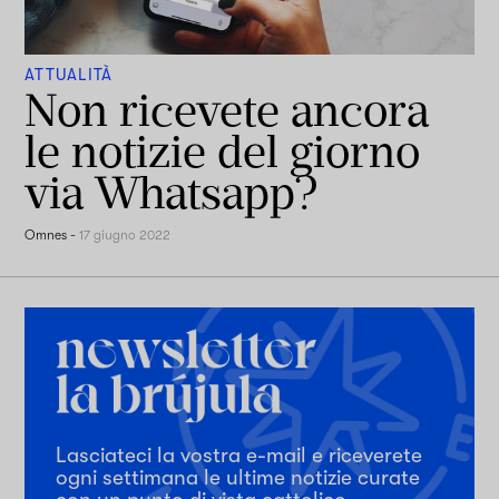
ATTUALITÀ
Non ricevete ancora
le notizie del giorno
via Whatsapp?
Omnes
-
17 giugno 2022
Lasciateci la vostra e-mail e riceverete
ogni settimana le ultime notizie curate