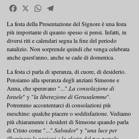
Facebook
X
WhatsApp
Telegram
La festa della Presentazione del Signore è una festa
più importante di quanto spesso si pensi. Infatti, in
diversi riti e calendari segna la fine del periodo
natalizio. Non sorprende quindi che venga celebrata
anche quest'anno, anche se cade di domenica.
La festa ci parla di speranza, di cuore, di desiderio.
Pensiamo alla speranza degli anziani Simeone e
Anna, che speravano "...".
La consolazione di
Israele
" y "
la liberazione di Gerusalemme
".
Potremmo accontentarci di consolazioni più
meschine: qualche piacere o soddisfazione. Vediamo
più chiaramente i desideri di Simeone quando parla
di Cristo come "...".
Salvador
" y "
una luce per
illuminare le nazioni e la gloria del tuo popolo