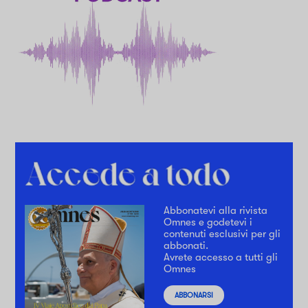
Abbonatevi alla rivista
Omnes e godetevi i
contenuti esclusivi per gli
abbonati.
Avrete accesso a tutti gli
Omnes
ABBONARSI