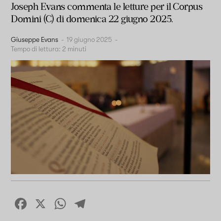
Joseph Evans commenta le letture per il Corpus
Domini (C) di domenica 22 giugno 2025.
Giuseppe Evans
-
19 giugno 2025
-
Tempo di lettura:
2
minuti
Facebook
X
WhatsApp
Telegram