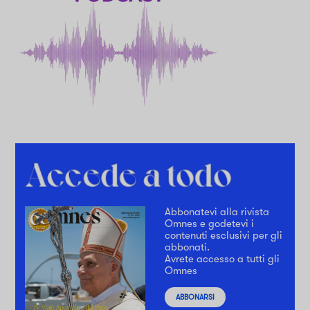
Abbonatevi alla rivista
Omnes e godetevi i
contenuti esclusivi per gli
abbonati.
Avrete accesso a tutti gli
Omnes
ABBONARSI