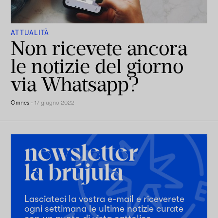
ATTUALITÀ
Non ricevete ancora
le notizie del giorno
via Whatsapp?
Omnes
-
17 giugno 2022
Lasciateci la vostra e-mail e riceverete
ogni settimana le ultime notizie curate